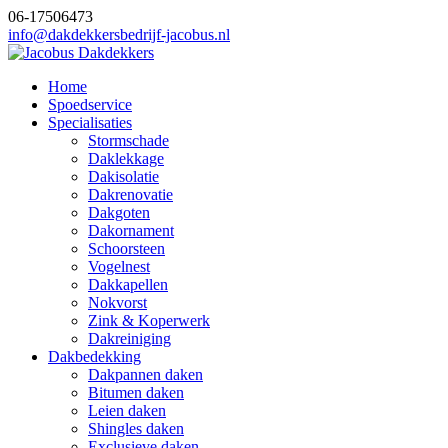
06-17506473
info@dakdekkersbedrijf-jacobus.nl
Home
Spoedservice
Specialisaties
Stormschade
Daklekkage
Dakisolatie
Dakrenovatie
Dakgoten
Dakornament
Schoorsteen
Vogelnest
Dakkapellen
Nokvorst
Zink & Koperwerk
Dakreiniging
Dakbedekking
Dakpannen daken
Bitumen daken
Leien daken
Shingles daken
Exclusieve daken