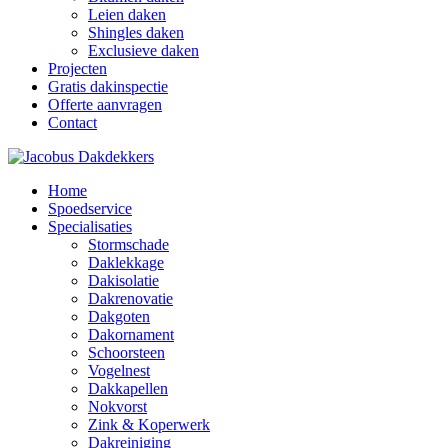
Leien daken
Shingles daken
Exclusieve daken
Projecten
Gratis dakinspectie
Offerte aanvragen
Contact
Home
Spoedservice
Specialisaties
Stormschade
Daklekkage
Dakisolatie
Dakrenovatie
Dakgoten
Dakornament
Schoorsteen
Vogelnest
Dakkapellen
Nokvorst
Zink & Koperwerk
Dakreiniging