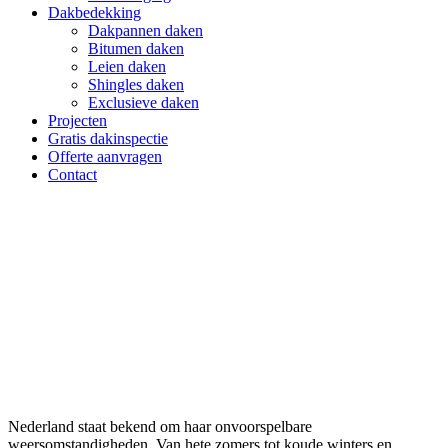
Dakbedekking
Dakpannen daken
Bitumen daken
Leien daken
Shingles daken
Exclusieve daken
Projecten
Gratis dakinspectie
Offerte aanvragen
Contact
Spoedservice dak Zwijndrecht
Nederland staat bekend om haar onvoorspelbare
weersomstandigheden. Van hete zomers tot koude winters en