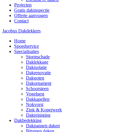
Projecten
Gratis dakinspectie
Offerte aanvragen
Contact
Jacobus Dakdekkers
Home
Spoedservice
Specialisaties
Stormschade
Daklekkage
Dakisolatie
Dakrenovatie
Dakgoten
Dakornament
Schoorsteen
Vogelnest
Dakkapellen
Nokvorst
Zink & Koperwerk
Dakreiniging
Dakbedekking
Dakpannen daken
Bitumen daken