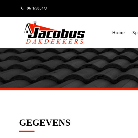
06-17506473
Home
Sp
GEGEVENS