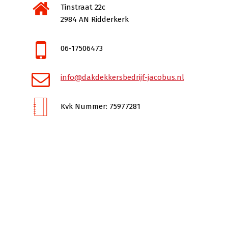
Tinstraat 22c
2984 AN Ridderkerk
06-17506473
info@dakdekkersbedrijf-jacobus.nl
Kvk Nummer: 75977281