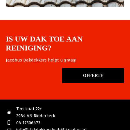
IS UW DAK TOE AAN
REINIGING?
Jacobus Dakdekkers helpt u graag!
OFFERTE
Tinstraat 22c
2984 AN Ridderkerk
06-17506473
info@dakdekkersbedrijf-jacobus.nl