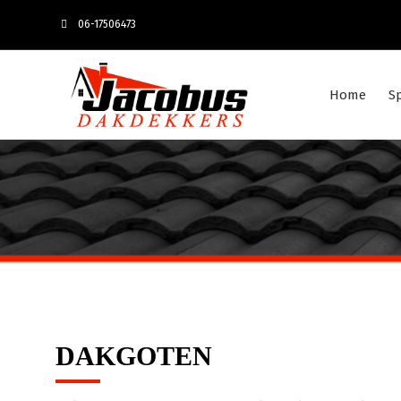
06-17506473
Home
S
DAKGOTEN