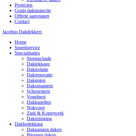
Projecten
Gratis dakinspectie
Offerte aanvragen
Contact
Jacobus Dakdekkers
Home
Spoedservice
Specialisaties
Stormschade
Daklekkage
Dakisolatie
Dakrenovatie
Dakgoten
Dakornament
Schoorsteen
Vogelnest
Dakkapellen
Nokvorst
Zink & Koperwerk
Dakreiniging
Dakbedekking
Dakpannen daken
Bitumen daken