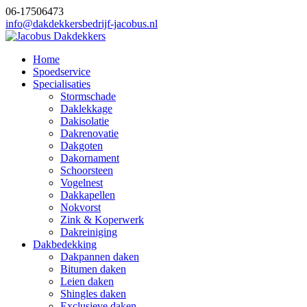
06-17506473
info@dakdekkersbedrijf-jacobus.nl
Home
Spoedservice
Specialisaties
Stormschade
Daklekkage
Dakisolatie
Dakrenovatie
Dakgoten
Dakornament
Schoorsteen
Vogelnest
Dakkapellen
Nokvorst
Zink & Koperwerk
Dakreiniging
Dakbedekking
Dakpannen daken
Bitumen daken
Leien daken
Shingles daken
Exclusieve daken