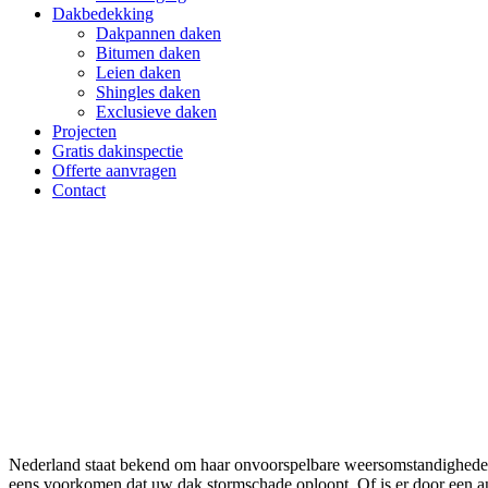
Dakbedekking
Dakpannen daken
Bitumen daken
Leien daken
Shingles daken
Exclusieve daken
Projecten
Gratis dakinspectie
Offerte aanvragen
Contact
Spoedservice dak Papendrecht
Nederland staat bekend om haar onvoorspelbare weersomstandigheden.
eens voorkomen dat uw dak stormschade oploopt. Of is er door een 