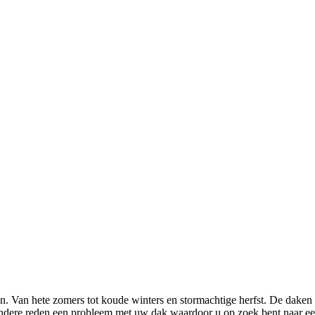
 Van hete zomers tot koude winters en stormachtige herfst. De daken
andere reden een probleem met uw dak waardoor u op zoek bent naar e