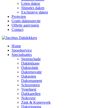
Leien daken
Shingles daken
Exclusieve daken
Projecten
Gratis dakinspectie
Offerte aanvragen
Contact
Home
Spoedservice
Specialisaties
Stormschade
Daklekkage
Dakisolatie
Dakrenovatie
Dakgoten
Dakornament
Schoorsteen
Vogelnest
Dakkapellen
Nokvorst
Zink & Koperwerk
Dakreiniging