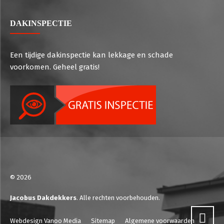
DAKINSPECTIE
Een tijdige dakinspectie kan lekkage en schade
voorkomen. Geheel gratis!
© 2026
Jacobus Dakdekkers
. Alle rechten voorbehouden.
Webdesign Vanoo Media
Sitemap
Algemene voorwaarden