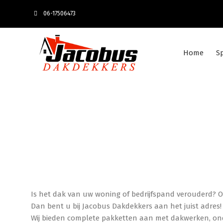
06-17506473
Home
S
Is het dak van uw woning of bedrijfspand verouderd? 
Dan bent u bij Jacobus Dakdekkers aan het juist adres
Wij bieden complete pakketten aan met dakwerken, ond