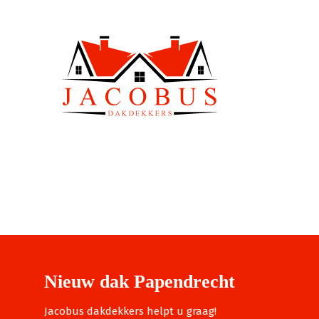
Nieuw dak Papendrecht
Jacobus dakdekkers helpt u graag!