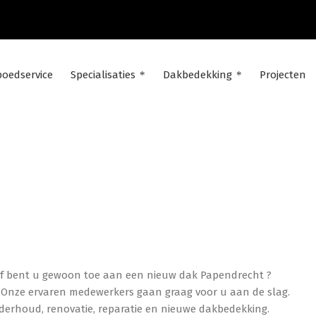
poedservice
Specialisaties
Dakbedekking
Projecten
NIEUW DAK PAPENDRECHT
Of bent u gewoon toe aan een nieuw dak Papendrecht ?
! Onze ervaren medewerkers gaan graag voor u aan de slag.
erhoud, renovatie, reparatie en nieuwe dakbedekking.