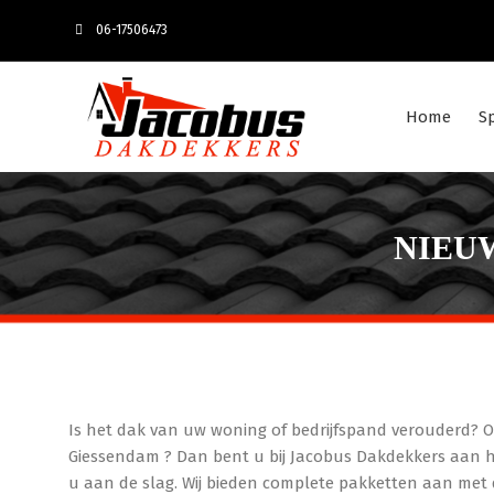
06-17506473
Home
S
NIEU
Is het dak van uw woning of bedrijfspand verouderd? 
Giessendam ? Dan bent u bij Jacobus Dakdekkers aan h
u aan de slag. Wij bieden complete pakketten aan met