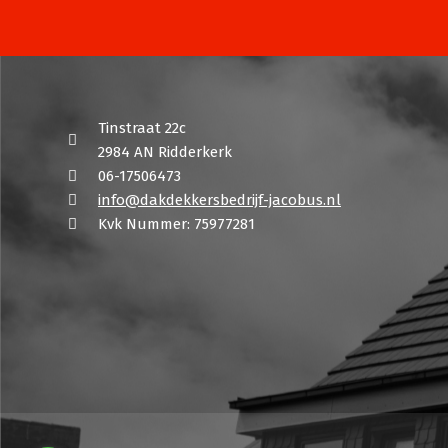
Tinstraat 22c
2984 AN Ridderkerk
06-17506473
info@dakdekkersbedrijf-jacobus.nl
Kvk Nummer: 75977281