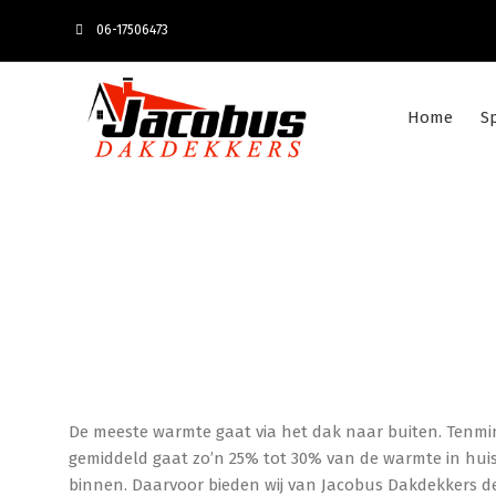
06-17506473
Home
S
De meeste warmte gaat via het dak naar buiten. Tenmin
gemiddeld gaat zo’n 25% tot 30% van de warmte in huis
binnen. Daarvoor bieden wij van Jacobus Dakdekkers de o