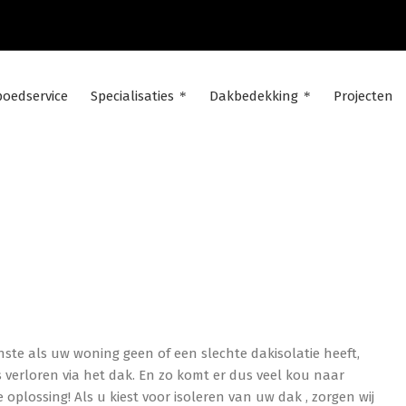
poedservice
Specialisaties
Dakbedekking
Projecten
ISOLEREN DAK ZWIJNDRECH
ste als uw woning geen of een slechte dakisolatie heeft,
 verloren via het dak. En zo komt er dus veel kou naar
plossing! Als u kiest voor isoleren van uw dak , zorgen wij