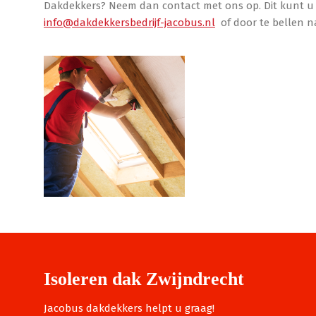
Dakdekkers? Neem dan contact met ons op. Dit kunt u 
info@dakdekkersbedrijf-jacobus.nl
of door te bellen na
Isoleren dak Zwijndrecht
Jacobus dakdekkers helpt u graag!