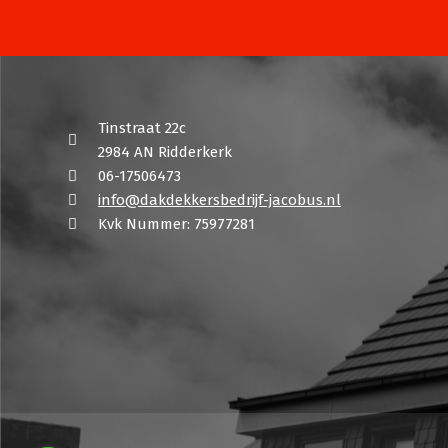
Tinstraat 22c
2984 AN Ridderkerk
06-17506473
info@dakdekkersbedrijf-jacobus.nl
Kvk Nummer: 75977281