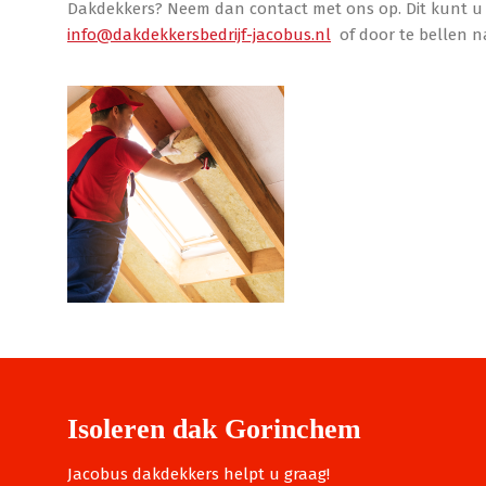
Dakdekkers? Neem dan contact met ons op. Dit kunt u 
info@dakdekkersbedrijf-jacobus.nl
of door te bellen na
Isoleren dak Gorinchem
Jacobus dakdekkers helpt u graag!